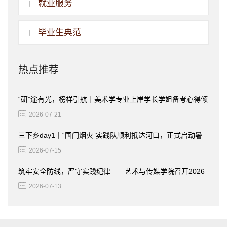
就业服务
毕业生典范
热点推荐
“研”途有光，榜样引航｜美术学专业上岸学长学姐备考心得倾
情分享
2026-07-21
三下乡day1丨“国门烟火”实践队顺利抵达河口，正式启动暑
期社会实践调研
2026-07-15
筑牢安全防线，严守实践纪律——艺术与传媒学院召开2026
年暑期“三下乡”社会实践活动安全培训会
2026-07-13