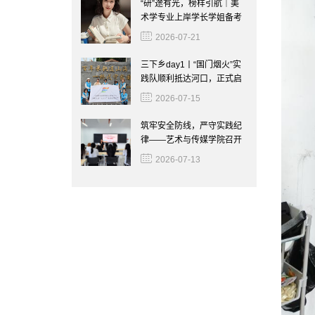
“研”途有光，榜样引航｜美
术学专业上岸学长学姐备考
心得倾情分享
2026-07-21
三下乡day1丨“国门烟火”实
践队顺利抵达河口，正式启
动暑期社会实践调研
2026-07-15
筑牢安全防线，严守实践纪
律——艺术与传媒学院召开
2026年暑期“三下乡”社会实
2026-07-13
践活动安全培训会