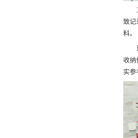
致记
料。
收纳
实参