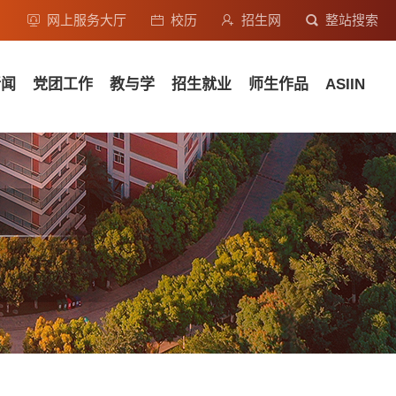
网上服务大厅
校历
招生网
整站搜索
新闻
党团工作
教与学
招生就业
师生作品
ASIIN