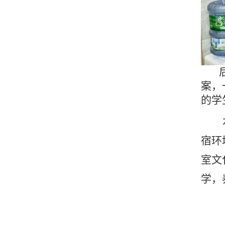
后
案，
的学
宿环
室文
学，