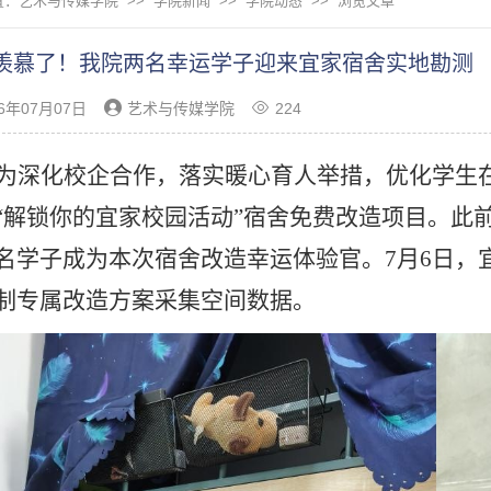
置：
艺术与传媒学院
>>
学院新闻
>>
学院动态
>> 浏览文章
羡慕了！我院两名幸运学子迎来宜家宿舍实地勘测
26年07月07日
艺术与传媒学院
224
为深化校企合作，落实暖心育人举措，优化学生
“解锁你的宜家校园活动”宿舍免费改造项目。此
名学子成为本次宿舍改造幸运体验官。7月6日，
制专属改造方案采集空间数据。